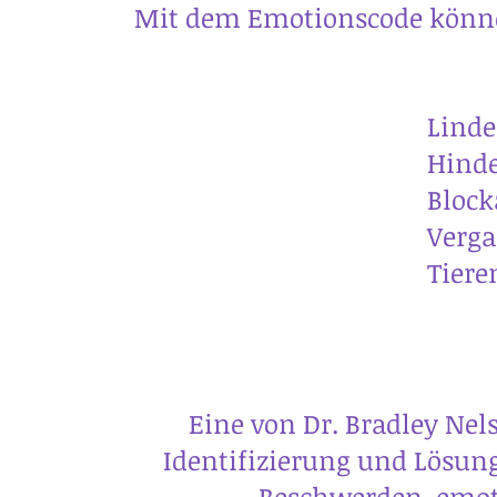
Mit dem Emotionscode können
Linderung körper
Hindernisse in der L
Blockaden zum Th
Vergangende und zuk
Tieren hel
Eine von Dr. Bradley Nel
Identifizierung und Lösung
Beschwerden, emot