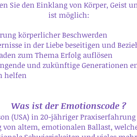
 Sie den Einklang von Körper, Geist und
ist möglich:
licher Beschwerden
iebe beseitigen und Beziehun
ema Erfolg auflösen
ünftige Generationen energe
fen
Was ist der Emotionscode ?
son (USA) in 20-jähriger Praxiserfahrun
 von altem, emotionalen Ballast, welch
ionale Schwierigkeiten und vieles mehr