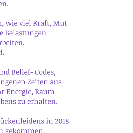
en.
 wie viel Kraft, Mut
he Belastungen
beiten,
d.
nd Belief- Codes,
angenen Zeiten aus
hr Energie, Raum
bens zu erhalten.
Rückenleidens in 2018
son gekommen.