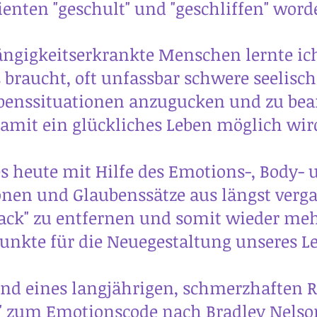
ienten "geschult" und "geschliffen" word
ängigkeitserkrankte Menschen lernte ich,
 braucht, oft unfassbar schwere seelisc
benssituationen anzugucken und zu bear
amit ein glückliches Leben möglich wir
es heute mit Hilfe des Emotions-, Body- u
nen und Glaubenssätze aus längst verg
ck" zu entfernen und somit wieder me
nkte für die Neuegestaltung unseres Le
und eines langjährigen, schmerzhaften 
l" zum Emotionscode nach Bradley Nel