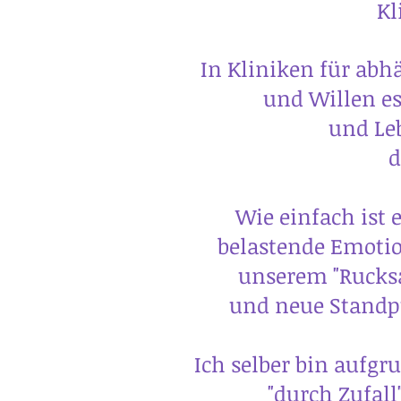
Kl
In Kliniken für abh
und Willen es
und Le
d
Wie einfach ist 
belastende Emotio
unserem "Rucksa
und neue Standpu
Ich selber bin aufgr
"durch Zufal